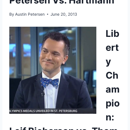
Petersen Vs. Hartmann
By
Austin Petersen
June 20, 2013
Lib
ert
y
Ch
am
pio
n: