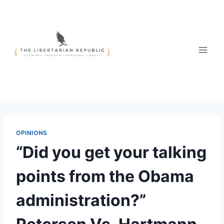
Skip
to
content
OPINIONS
“Did you get your talking
points from the Obama
administration?”